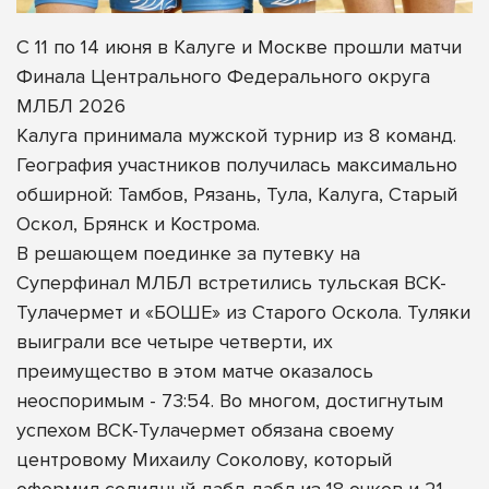
С 11 по 14 июня в Калуге и Москве прошли матчи
Финала Центрального Федерального округа
МЛБЛ 2026
Калуга принимала мужской турнир из 8 команд.
География участников получилась максимально
обширной: Тамбов, Рязань, Тула, Калуга, Старый
Оскол, Брянск и Кострома.
В решающем поединке за путевку на
Суперфинал МЛБЛ встретились тульская ВСК-
Тулачермет и «БОШЕ» из Старого Оскола. Туляки
выиграли все четыре четверти, их
преимущество в этом матче оказалось
неоспоримым - 73:54. Во многом, достигнутым
успехом ВСК-Тулачермет обязана своему
центровому Михаилу Соколову, который
оформил солидный дабл-дабл из 18 очков и 21