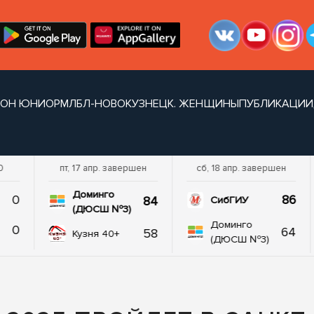
ИОН ЮНИОР
МЛБЛ-НОВОКУЗНЕЦК. ЖЕНЩИНЫ
ПУБЛИКАЦИИ
0
пт, 17 апр. завершен
сб, 18 апр. завершен
Доминго
0
86
84
СибГИУ
(ДЮСШ №3)
Доминго
0
64
58
Кузня 40+
(ДЮСШ №3)