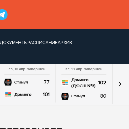
ДОКУМЕНТЫ
РАСПИСАНИЕ
АРХИВ
сб, 18 апр. завершен
вс, 19 апр. завершен
вс,
Доминго
77
102
Стимул
(ДЮСШ №3)
101
Доминго
80
Стимул